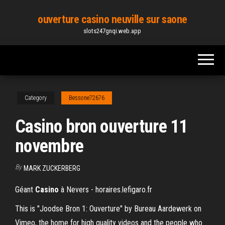
Skip
ouverture casino neuville sur saone
to
slots247gnqi.web.app
the
content
Category
Bessone72676
Casino bron ouverture 11
novembre
By
MARK ZUCKERBERG
Géant
Casino
à Nevers - horaires.lefigaro.fr
This is "Joodse Bron 1: Ouverture" by Bureau Aardewerk on
Vimeo, the home for high quality videos and the people who