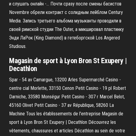
и слушать онлайн -… Почти сразу после смены басистов
Novembre обрели контракт с солидным лейблом Century
Media. Запись третьего альбома музыканты проводили в
своей римской студии The Outer, а микшировал пластинку
Энди ЛаРок (King Diamond) в гетеборгской Los Angered
Studious.
Magasin de sport à Lyon
Bron
St Exupery |
Decathlon
Spar - 54 av Camargue, 13200 Arles Supermarché Casino -
centre cial Morlette, 33150 Cenon Petit Casino - 19 pl Robert
Darniche, 33580 Monségur Petit Casino - 307 r Marcel Belot,
45160 Olivet Petit Casino - 37 av République, 58260 La
Machine Tous les établissements de l'entreprise Magasin de
sport à Lyon Bron St Exupery | Decathlon Découvrez les
vêtements, chaussures et articles Décathlon au sein de votre