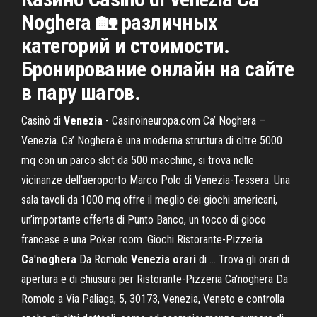
Noghera 🏡 различных
категорий и стоимости.
Бронирование онлайн на сайте
в пару шагов.
Casinò di
Venezia
- Casinoineuropa.com Ca’ Noghera –
Venezia. Ca’ Noghera è una moderna struttura di oltre 5000
mq con un parco slot da 500 macchine, si trova nelle
vicinanze dell’aeroporto Marco Polo di Venezia-Tessera. Una
sala tavoli da 1000 mq offre il meglio dei giochi americani,
un’importante offerta di Punto Banco, un tocco di gioco
francese e una Poker room. Giochi Ristorante-Pizzeria
Ca
'
noghera
Da Romolo
Venezia
orari
di ... Trova gli orari di
apertura e di chiusura per Ristorante-Pizzeria Ca'noghera Da
Romolo a Via Paliaga, 5, 30173, Venezia, Veneto e controlla