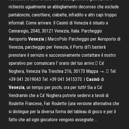
richiesto ugualmente un abbigliamento decoroso che esclude
pantaloncini, canottiere, ciabatte, infradito e altri capi troppo
informali. Come arrivare. Il Casinò di Venezia è situato a
Cannaregio, 2040, 30121 Venezia, Italia. Parcheggio
Aeroporto
Venezia
| MarcoPolo Parcheggio per Aeroporto di
Venezia, parcheggio per Venezia, il Porto diTi basterà
prenotare il servizio e successivamente contattare il nostro
operativo per comunicare l’ orario del tuo arrivo. Ca’
Noghera, Venezia Via Triestina 216, 30173 Mappa →.  Tel:
+39 041 2619043 Tel: +39 041 5415373.
I
Casinò
di
Venezia
, un tempo per pochi, ora per tutti!
Sia a Ca’
Vendramin che a Ca’ Noghera potrete sedervi a tavoli di
Roulette Francese, Fair Roulette (una versione alternativa che
si distingue per la diversa forma del tableau di gioco e per il
fatto che ad ogni giocatore vengono assegnate …