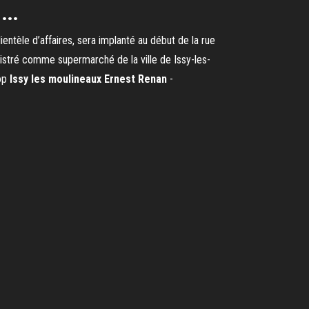
...
ientèle d’affaires, sera implanté au début de la rue
istré comme supermarché de la ville de Issy-les-
op
Issy les moulineaux Ernest Renan
-