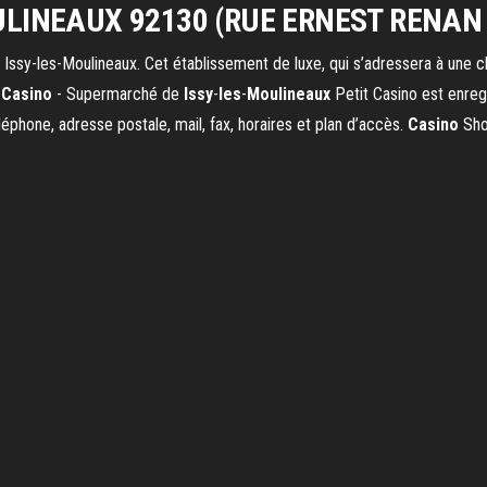
OULINEAUX 92130 (RUE ERNEST RENAN 
 Issy-les-Moulineaux. Cet établissement de luxe, qui s’adressera à une cl
t
Casino
- Supermarché de
Issy
-
les
-
Moulineaux
Petit Casino est enreg
léphone, adresse postale, mail, fax, horaires et plan d’accès.
Casino
Sh