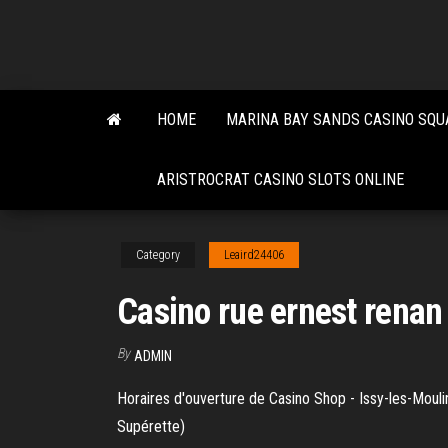
Skip
to
the
content
HOME
MARINA BAY SANDS CASINO SQU
ARISTROCRAT CASINO SLOTS ONLINE
Category
Leaird24406
Casino rue ernest renan
By
ADMIN
Horaires d'ouverture de Casino Shop - Issy-les-Moul
Supérette)